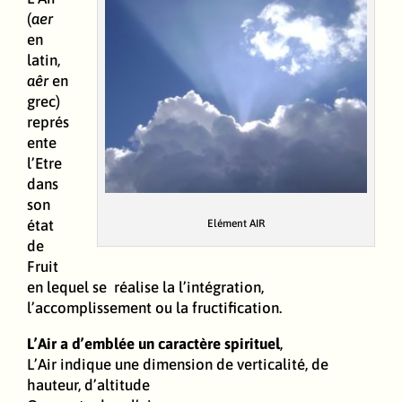
(
aer
en
latin,
aêr
en
grec)
représ
ente
l’Etre
dans
son
état
Elément AIR
de
Fruit
en lequel se réalise la l’intégration,
l’accomplissement ou la fructification.
L’Air a d’emblée un caractère spirituel
,
L’Air indique une dimension de verticalité, de
hauteur, d’altitude