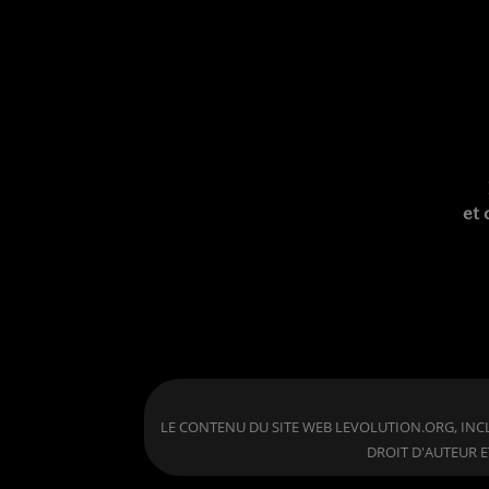
et 
LE CONTENU DU SITE WEB LEVOLUTION.ORG, INCL
DROIT D'AUTEUR E