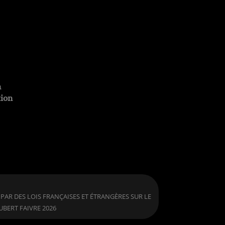
n
tion
PAR DES LOIS FRANÇAISES ET ÉTRANGÈRES SUR LE
UBERT FAIVRE 2026